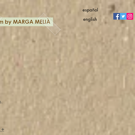
español
english
s.
 +