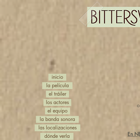
inicio
la película
el tráiler
los actores
o
el equipo
la banda sonora
las localizaciones
En NE
dónde verla